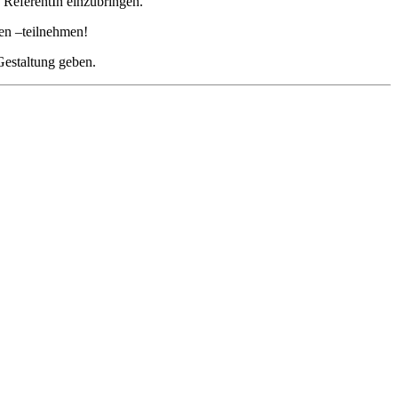
 ReferentIn einzubringen.
men –teilnehmen!
Gestaltung geben.