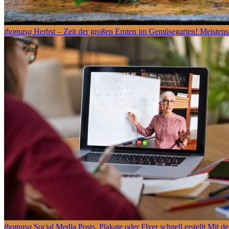
thomasg
Herbst – Zeit der großen Ernten im Gemüsegarten! Meistens e
thomasg
Social Media Posts, Plakate oder Flyer schnell erstellt Mit d