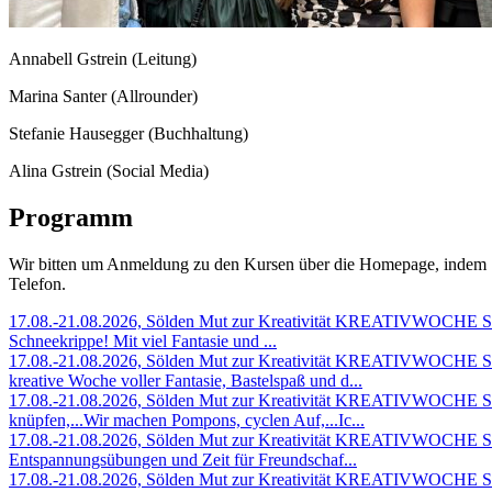
Annabell Gstrein (Leitung)
Marina Santer (Allrounder)
Stefanie Hausegger (Buchhaltung)
Alina Gstrein (Social Media)
Programm
Wir bitten um Anmeldung zu den Kursen über die Homepage, indem S
Telefon.
17.08.-21.08.2026, Sölden
Mut zur Kreativität KREATIVWOCHE So
Schneekrippe! Mit viel Fantasie und ...
17.08.-21.08.2026, Sölden
Mut zur Kreativität KREATIVWOCHE Som
kreative Woche voller Fantasie, Bastelspaß und d...
17.08.-21.08.2026, Sölden
Mut zur Kreativität KREATIVWOCHE So
knüpfen,...Wir machen Pompons, cyclen Auf,...Ic...
17.08.-21.08.2026, Sölden
Mut zur Kreativität KREATIVWOCHE Som
Entspannungsübungen und Zeit für Freundschaf...
17.08.-21.08.2026, Sölden
Mut zur Kreativität KREATIVWOCHE Somm