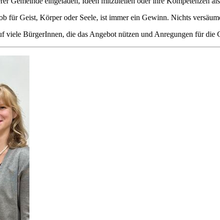
er Gemeinde eingeladen, Ideen mitzuteilen oder ihre Kompetenzen als
ob für Geist, Körper oder Seele, ist immer ein Gewinn. Nichts versäu
uf viele BürgerInnen, die das Angebot nützen und Anregungen für die 