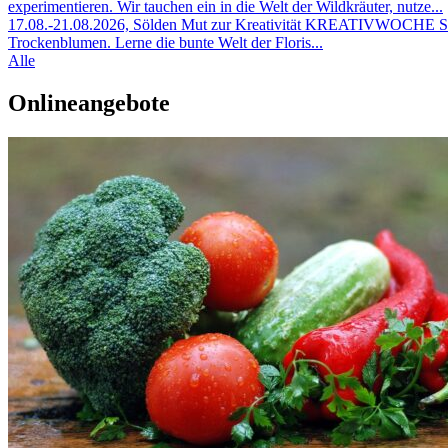
experimentieren. Wir tauchen ein in die Welt der Wildkräuter, nutze...
17.08.-21.08.2026, Sölden
Mut zur Kreativität KREATIVWOCHE Som
Trockenblumen. Lerne die bunte Welt der Floris...
Alle
Onlineangebote