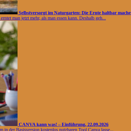
Selbstversorgt im Naturgarten: Die Ernte haltbar mach
rntet man jetzt mehr, als man essen kann. Deshalb geh...
CANVA kann was! – Einführung, 22.09.2026
em in der Basisversion kostenlos nutzbaren Tool Canva lasse...