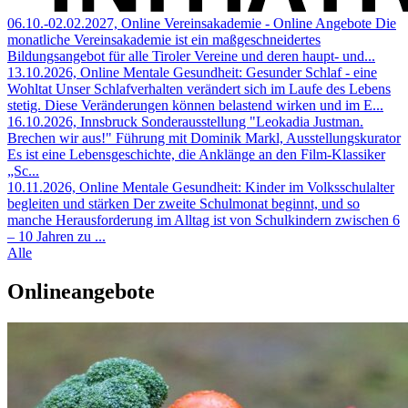
06.10.-02.02.2027, Online
Vereinsakademie - Online Angebote
Die
monatliche Vereinsakademie ist ein maßgeschneidertes
Bildungsangebot für alle Tiroler Vereine und deren haupt- und...
13.10.2026, Online
Mentale Gesundheit: Gesunder Schlaf - eine
Wohltat
Unser Schlafverhalten verändert sich im Laufe des Lebens
stetig. Diese Veränderungen können belastend wirken und im E...
16.10.2026, Innsbruck
Sonderausstellung "Leokadia Justman.
Brechen wir aus!"
Führung mit Dominik Markl, Ausstellungskurator
Es ist eine Lebensgeschichte, die Anklänge an den Film-Klassiker
„Sc...
10.11.2026, Online
Mentale Gesundheit: Kinder im Volksschulalter
begleiten und stärken
Der zweite Schulmonat beginnt, und so
manche Herausforderung im Alltag ist von Schulkindern zwischen 6
– 10 Jahren zu ...
Alle
Onlineangebote