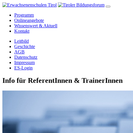
Programm
Onlineangebote
Wissenswert & Aktuell
Kontakt
Leitbild
Geschichte
AGB
Datenschutz
Impressum
ES-Login
Info für ReferentInnen & TrainerInnen