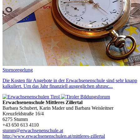
Stornoregelung
Die Kosten für Angebote in der Erwachsenenschule sind sehr knapp
kalkuliert. Um das Jahr finanziell ausgeglichen abzusc...
Erwachsenenschule Mittleres Zillertal
Barbara Schubert, Karin Mader und Barbara Weisleitner
Kreuzfeldstraße 16/4
6275 Stumm
+43 650 613 4110
stumm@erwachsenenschule.at
http://www.erwachsenenschulen.at/mittleres-zillertal