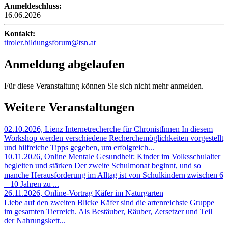
Anmeldeschluss:
16.06.2026
Kontakt:
tiroler.bildungsforum@tsn.at
Anmeldung abgelaufen
Für diese Veranstaltung können Sie sich nicht mehr anmelden.
Weitere Veranstaltungen
02.10.2026, Lienz
Internetrecherche für ChronistInnen
In diesem
Workshop werden verschiedene Recherchemöglichkeiten vorgestellt
und hilfreiche Tipps gegeben, um erfolgreich...
10.11.2026, Online
Mentale Gesundheit: Kinder im Volksschulalter
begleiten und stärken
Der zweite Schulmonat beginnt, und so
manche Herausforderung im Alltag ist von Schulkindern zwischen 6
– 10 Jahren zu ...
26.11.2026, Online-Vortrag
Käfer im Naturgarten
Liebe auf den zweiten Blicke
Käfer sind die artenreichste Gruppe
im gesamten Tierreich. Als Bestäuber, Räuber, Zersetzer und Teil
der Nahrungskett...