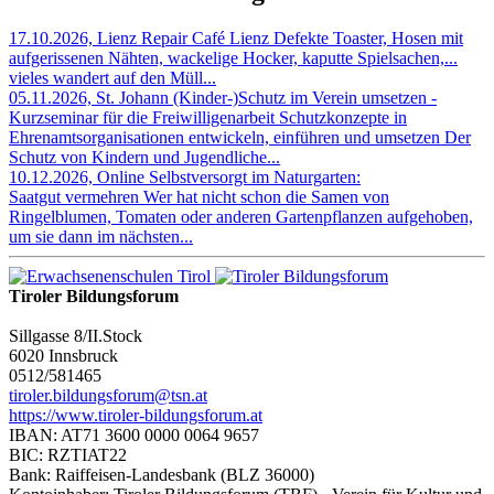
17.10.2026, Lienz
Repair Café Lienz
Defekte Toaster, Hosen mit
aufgerissenen Nähten, wackelige Hocker, kaputte Spielsachen,...
vieles wandert auf den Müll...
05.11.2026, St. Johann
(Kinder-)Schutz im Verein umsetzen -
Kurzseminar für die Freiwilligenarbeit
Schutzkonzepte in
Ehrenamtsorganisationen entwickeln, einführen und umsetzen Der
Schutz von Kindern und Jugendliche...
10.12.2026, Online
Selbstversorgt im Naturgarten:
Saatgut vermehren
Wer hat nicht schon die Samen von
Ringelblumen, Tomaten oder anderen Gartenpflanzen aufgehoben,
um sie dann im nächsten...
Tiroler Bildungsforum
Sillgasse 8/II.Stock
6020 Innsbruck
0512/581465
tiroler.bildungsforum@tsn.at
https://www.tiroler-bildungsforum.at
IBAN: AT71 3600 0000 0064 9657
BIC: RZTIAT22
Bank: Raiffeisen-Landesbank (BLZ 36000)