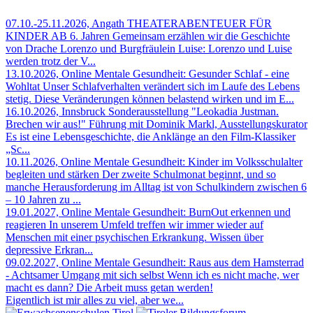
07.10.-25.11.2026, Angath
THEATERABENTEUER FÜR
KINDER AB 6. Jahren
Gemeinsam erzählen wir die Geschichte
von Drache Lorenzo und Burgfräulein Luise: Lorenzo und Luise
werden trotz der V...
13.10.2026, Online
Mentale Gesundheit: Gesunder Schlaf - eine
Wohltat
Unser Schlafverhalten verändert sich im Laufe des Lebens
stetig. Diese Veränderungen können belastend wirken und im E...
16.10.2026, Innsbruck
Sonderausstellung "Leokadia Justman.
Brechen wir aus!"
Führung mit Dominik Markl, Ausstellungskurator
Es ist eine Lebensgeschichte, die Anklänge an den Film-Klassiker
„Sc...
10.11.2026, Online
Mentale Gesundheit: Kinder im Volksschulalter
begleiten und stärken
Der zweite Schulmonat beginnt, und so
manche Herausforderung im Alltag ist von Schulkindern zwischen 6
– 10 Jahren zu ...
19.01.2027, Online
Mentale Gesundheit: BurnOut erkennen und
reagieren
In unserem Umfeld treffen wir immer wieder auf
Menschen mit einer psychischen Erkrankung. Wissen über
depressive Erkran...
09.02.2027, Online
Mentale Gesundheit: Raus aus dem Hamsterrad
- Achtsamer Umgang mit sich selbst
Wenn ich es nicht mache, wer
macht es dann? Die Arbeit muss getan werden!
Eigentlich ist mir alles zu viel, aber we...