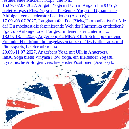
resultierende Rücken-, Kopf- und Na...
16.09.-07.07.2027, Angath
Yoga mit Ulli in Angath
InnJOYoga
bietet Vinyasa Flow Yoga, ein fließender Yogastil. Dynamische
Abfolgen verschiedenster Positionen (Asanas) k...
17.09.-08.07.2027, Langkampfen
Die (Zieh-)Harmonika ist für Alle
da!
Du möchtest die faszinierende Welt der Harmonika entdecken?
Egal, ob Anfänger oder Fortgeschrittener - der Unterricht...
18.09.-13.11.2026, Angerberg
ZUMBA KIDS
Schnapp dir deine
Freunde! Hier könnt ihr ausgelassen tanzen. Dies ist die Tanz- und
Fitnessparty, bei der wir mit vo...
20.09.-11.07.2027, Angerberg
Yoga mit Ulli in Angerberg
InnJOYoga bietet Vinyasa Flow Yoga, ein fließender Yogastil.
Dynamische Abfolgen verschiedenster Positionen (Asanas) k...