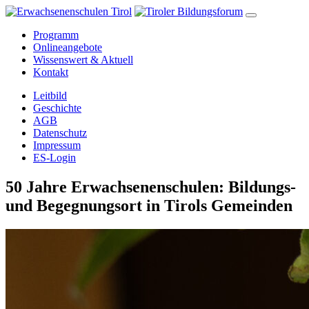
Programm
Onlineangebote
Wissenswert & Aktuell
Kontakt
Leitbild
Geschichte
AGB
Datenschutz
Impressum
ES-Login
50 Jahre Erwachsenenschulen: Bildungs-
und Begegnungsort in Tirols Gemeinden