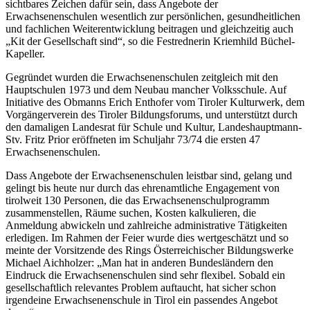
sichtbares Zeichen dafür sein, dass Angebote der
Erwachsenenschulen wesentlich zur persönlichen, gesundheitlichen
und fachlichen Weiterentwicklung beitragen und gleichzeitig auch
„Kit der Gesellschaft sind“, so die Festrednerin Kriemhild Büchel-
Kapeller.
Gegründet wurden die Erwachsenenschulen zeitgleich mit den
Hauptschulen 1973 und dem Neubau mancher Volksschule. Auf
Initiative des Obmanns Erich Enthofer vom Tiroler Kulturwerk, dem
Vorgängerverein des Tiroler Bildungsforums, und unterstützt durch
den damaligen Landesrat für Schule und Kultur, Landeshauptmann-
Stv. Fritz Prior eröffneten im Schuljahr 73/74 die ersten 47
Erwachsenenschulen.
Dass Angebote der Erwachsenenschulen leistbar sind, gelang und
gelingt bis heute nur durch das ehrenamtliche Engagement von
tirolweit 130 Personen, die das Erwachsenenschulprogramm
zusammenstellen, Räume suchen, Kosten kalkulieren, die
Anmeldung abwickeln und zahlreiche administrative Tätigkeiten
erledigen. Im Rahmen der Feier wurde dies wertgeschätzt und so
meinte der Vorsitzende des Rings Österreichischer Bildungswerke
Michael Aichholzer: „Man hat in anderen Bundesländern den
Eindruck die Erwachsenenschulen sind sehr flexibel. Sobald ein
gesellschaftlich relevantes Problem auftaucht, hat sicher schon
irgendeine Erwachsenenschule in Tirol ein passendes Angebot